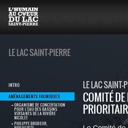
LE LAC SAINT-PIERRE
LE LAC SAINT-
INTRO
COMITÉ DE 
AMÉNAGEMENTS FAUNIQUES
PRIORITAIR
ORGANISME DE CONCERTATION
POUR L'EAU DES BASSINS
VERSANTS DE LA RIVIÈRE
NICOLET
PHILIPPE BRODEUR,
Le Comité de l
BIOLOGISTE