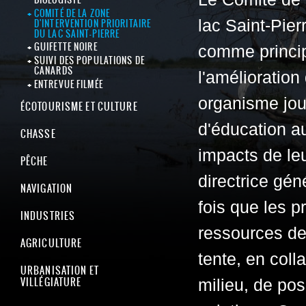
COMITÉ DE LA ZONE
lac Saint-Pier
D'INTERVENTION PRIORITAIRE
DU LAC SAINT-PIERRE
GUIFETTE NOIRE
comme princip
SUIVI DES POPULATIONS DE
CANARDS
l'amélioration 
ENTREVUE FILMÉE
organisme joue
ÉCOTOURISME ET CULTURE
d'éducation a
CHASSE
impacts de le
PÊCHE
directrice gé
NAVIGATION
fois que les p
INDUSTRIES
ressources de 
AGRICULTURE
tente, en coll
URBANISATION ET
VILLÉGIATURE
milieu, de po