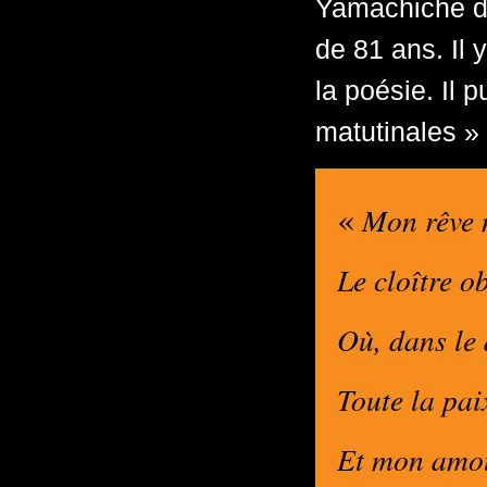
Yamachiche de
de 81 ans. Il 
la poésie. Il 
matutinales » 
«
Mon rêve n
Le cloître o
Où, dans le 
Toute la pai
Et mon amou