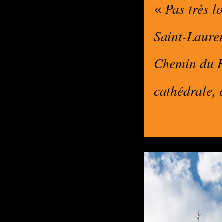
«
Pas très lo
Saint-Lauren
Chemin du Ro
cathédrale, 