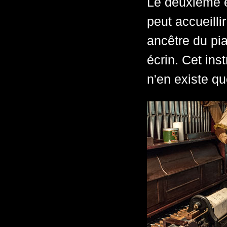
Le deuxième é
peut accueilli
ancêtre du p
écrin. Cet ins
n'en existe q