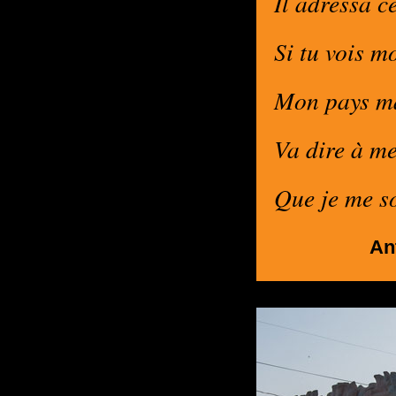
Il adressa c
Si tu vois m
Mon pays m
Va dire à m
Que je me s
An