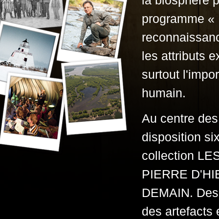
la biosphère 
programme « L
reconnaissanc
les attributs 
surtout l'impo
humain.
Au centre des
disposition si
collection 
PIERRE D'H
DEMAIN. Des e
des artefacts 