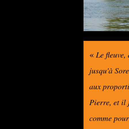
«
Le fleuve,
jusqu'à Sore
aux proporti
Pierre, et il
comme pour 