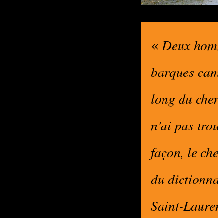
«
Deux homme
barques cam
long du chen
n'ai pas tro
façon, le ch
du dictionna
Saint-Lauren