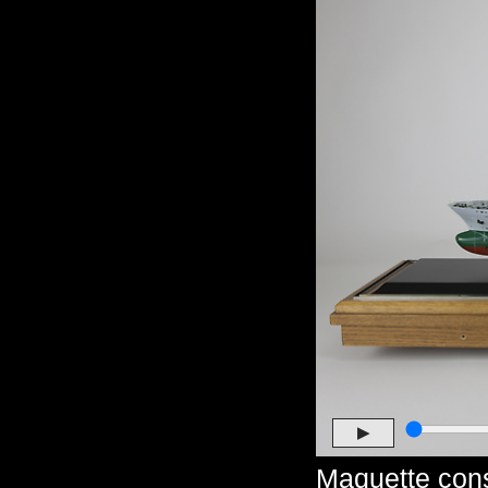
▶
Maquette cons