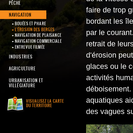
PÊCHE
faire de trop 
NAVIGATION
bordant les île
BOUÉES ET PHARE
L'ÉROSION DES BERGES
par le courant
NAVIGATION DE PLAISANCE
NAVIGATION COMMERCIALE
retrait de le
ENTREVUE FILMÉE
d'érosion peu
INDUSTRIES
glaces ou le c
AGRICULTURE
activités huma
URBANISATION ET
VILLÉGIATURE
déboisement. L
aquatiques aid
VISUALISEZ LA CARTE
DU TERRITOIRE
des vagues sur