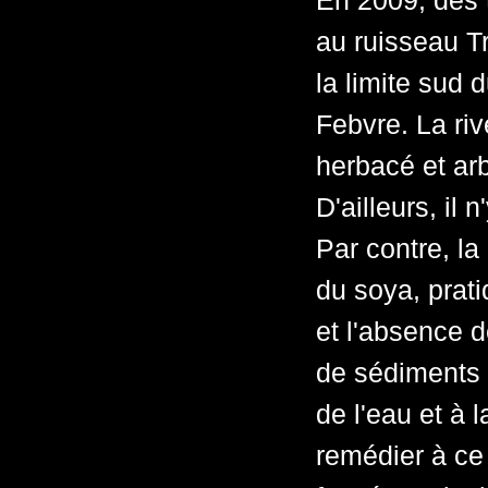
En 2009, des 
au ruisseau T
la limite sud 
Febvre. La ri
herbacé et arb
D'ailleurs, il 
Par contre, la
du soya, prati
et l'absence d
de sédiments a
de l'eau et à 
remédier à ce