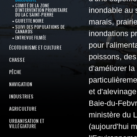
COMITÉ DE LA ZONE
inondable au 
D'INTERVENTION PRIORITAIRE
DU LAC SAINT-PIERRE
marais, prair
GUIFETTE NOIRE
SUIVI DES POPULATIONS DE
CANARDS
inondations pr
ENTREVUE FILMÉE
pour l'aliment
ÉCOTOURISME ET CULTURE
poissons, des
CHASSE
d'améliorer la 
PÊCHE
particulièreme
NAVIGATION
et d'alevinag
INDUSTRIES
Baie-du-Febvr
AGRICULTURE
ministère du L
URBANISATION ET
(aujourd'hui 
VILLÉGIATURE